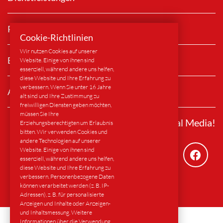
Rechtliche Hinweise
Cookie-Richtlinien
Wir nutzen Cookies auf unserer
Branchen
Website. Einige von ihnen sind
essenziell, während andere uns helfen,
diese Website und Ihre Erfahrung zu
verbessern. Wenn Sie unter 16 Jahre
AGB
alt sind und Ihre Zustimmung zu
freiwilligen Diensten geben möchten,
müssen Sie Ihre
Folgen Sie uns auf Social Media!
Erziehungsberechtigten um Erlaubnis
bitten. Wir verwenden Cookies und
andere Technologien auf unserer
Website. Einige von ihnen sind
essenziell, während andere uns helfen,
diese Website und Ihre Erfahrung zu
verbessern. Personenbezogene Daten
können verarbeitet werden (z. B. IP-
Adressen), z. B. für personalisierte
Anzeigen und Inhalte oder Anzeigen-
und Inhaltsmessung. Weitere
Informationen über die Verwendung