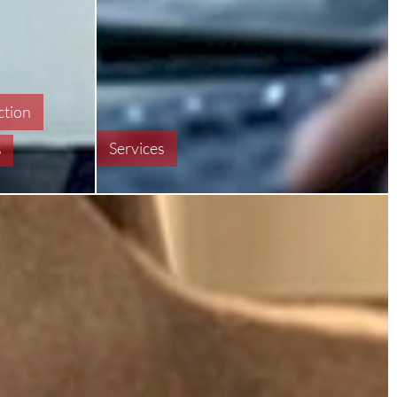
ction
Services
S