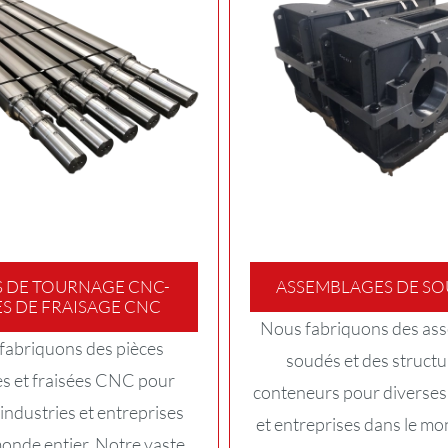
S DE TOURNAGE CNC-
ASSEMBLAGES DE S
ES DE FRAISAGE CNC
Nous fabriquons des as
fabriquons des pièces
soudés et des structu
s et fraisées CNC pour
conteneurs pour diverses 
industries et entreprises
et entreprises dans le mo
monde entier. Notre vaste