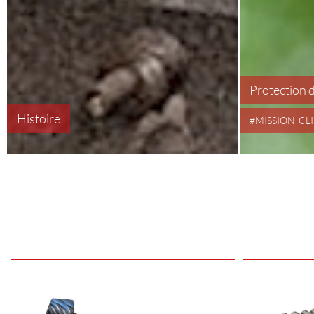
Protection 
Histoire
#MISSION-CL