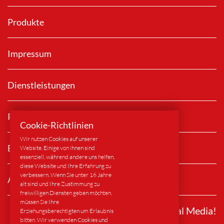
Produkte
Impressum
Dienstleistungen
Rechtliche Hinweise
Cookie-Richtlinien
Wir nutzen Cookies auf unserer
Branchen
Website. Einige von ihnen sind
essenziell, während andere uns helfen,
diese Website und Ihre Erfahrung zu
verbessern. Wenn Sie unter 16 Jahre
AGB
alt sind und Ihre Zustimmung zu
freiwilligen Diensten geben möchten,
müssen Sie Ihre
Folgen Sie uns auf Social Media!
Erziehungsberechtigten um Erlaubnis
bitten. Wir verwenden Cookies und