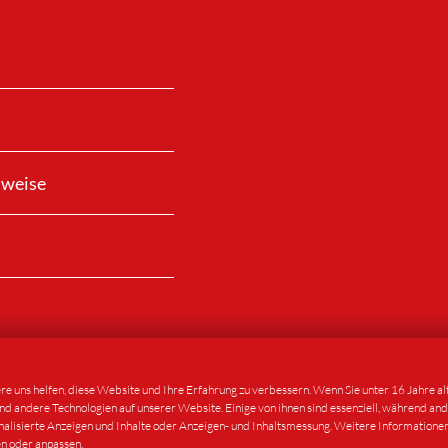
nweise
ere uns helfen, diese Website und Ihre Erfahrung zu verbessern. Wenn Sie unter 16 Jahre a
 andere Technologien auf unserer Website. Einige von ihnen sind essenziell, während and
behalten.
nalisierte Anzeigen und Inhalte oder Anzeigen- und Inhaltsmessung. Weitere Informatione
en oder anpassen.