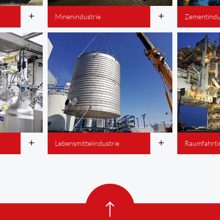
Minenindustrie
Zementindu
Lebensmittelindustrie
Raumfahrti