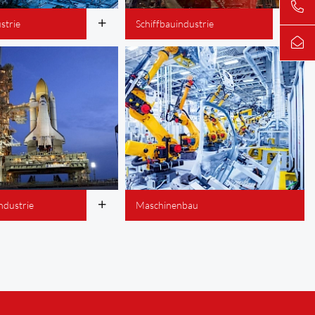
strie
Schiffbauindustrie
ndustrie
Maschinenbau