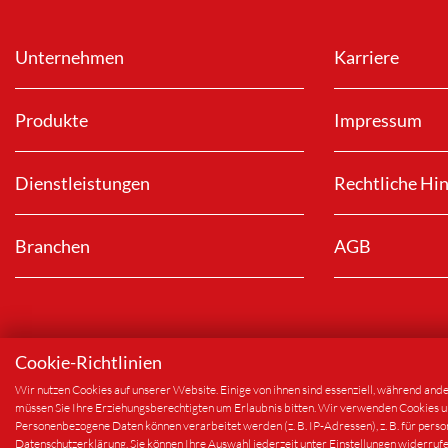
Unternehmen
Karriere
Produkte
Impressum
Dienstleistungen
Rechtliche Hi
Branchen
AGB
Cookie-Richtlinien
Wir nutzen Cookies auf unserer Website. Einige von ihnen sind essenziell, während and
müssen Sie Ihre Erziehungsberechtigten um Erlaubnis bitten. Wir verwenden Cookies und
© 2024
Alform Europe GmbH & Co. KG
- Alle Rechte vor
Personenbezogene Daten können verarbeitet werden (z. B. IP-Adressen), z. B. für perso
Datenschutzerklärung. Sie können Ihre Auswahl jederzeit unter Einstellungen widerruf